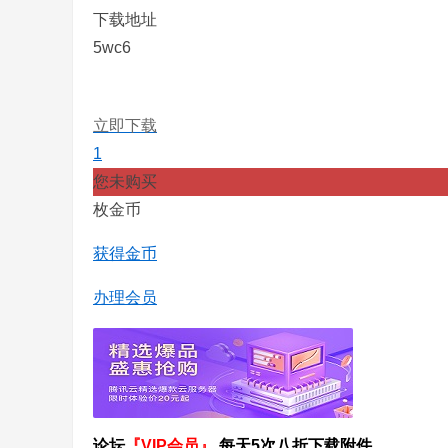
下载地址
5wc6
立即下载
1
您未购买
枚金币
获得金币
办理会员
论坛
『VIP会员』
每天5次八折下载附件