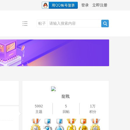
登录
立即注册
帖子
搜
索
龍戰
5992
5
1万
主题
回帖
积分