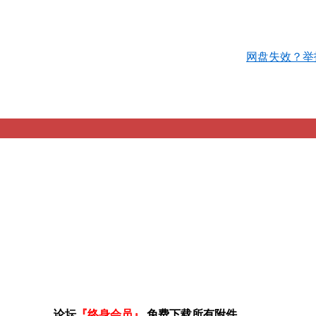
网盘失效？举
论坛
『终身会员』
免费下载所有附件