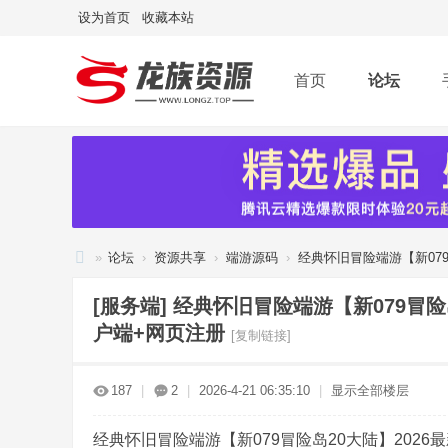
设为首页
收藏本站
首页
论坛
»
论坛
›
资源共享
›
端游源码
›
经典怀旧冒险端游【新079冒
龙
[服务端]
经典怀旧冒险端游【新079冒险岛
族
户端+网页注册
[复制链接]
资
源
187
|
2
|
2026-4-21 06:35:10
|
显示全部楼层
网
经典怀旧冒险端游【新079冒险岛20大陆】2026