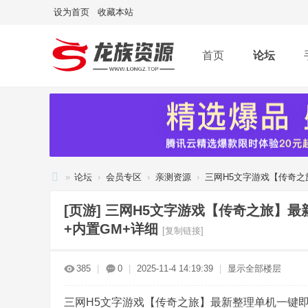
设为首页
收藏本站
首页
论坛
»
论坛
›
会员专区
›
亲测资源
›
三网H5文字游戏【传奇之旅
龙
[页游]
三网H5文字游戏【传奇之旅】最新
族
+内置GM+详细
[复制链接]
资
源
385
|
0
|
2025-11-4 14:19:39
|
显示全部楼层
网
三网H5文字游戏【传奇之旅】最新整理单机一键即玩