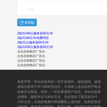
回复
发新帖
2核2G4M云服务器99元/年
2核2G99元/年续费同价
2核2G云服务器68元/年
2核2G5M云服务器68元/年
点击自助购买广告位
点击自助购买广告位
点击自助购买广告位
点击自助购买广告位
免责声明：本站所发布的一切手游源码、端游源码、游戏
源码仅限用于学习和研究目的，不得将上述内容用于商业
或者非法用途，否则，一切后果请用户自负。本站信息来
自网络，版权争议与本站无关。您必须在下载后的24个
小时之内，从您的电脑中彻底删除上述内容。如果您喜欢
该程序，请支持正版软件，购买注册，得到更好的正版服