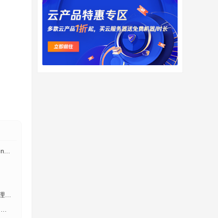
后
in
教