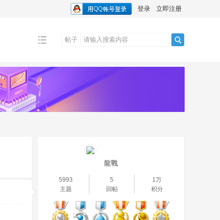
登录
立即注册
帖子
搜
索
龍戰
5993
5
1万
主题
回帖
积分