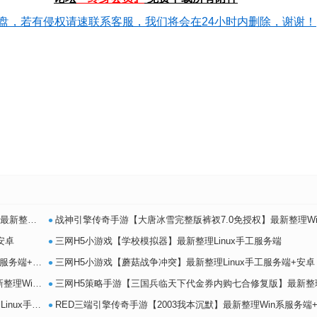
盘，若有侵权请速联系客服，我们将会在24小时内删除，谢谢！
•
务端+安卓
战神引擎传奇手游【大唐冰雪完整版裤衩7.0免授权】最新整理Win系特色服务端+GM授权
•
安卓
三网H5小游戏【学校模拟器】最新整理Linux手工服务端
•
务端+安卓
三网H5小游戏【蘑菇战争冲突】最新整理Linux手工服务端+安卓
•
卓苹果PC三
三网H5策略手游【三国兵临天下代金券内购七合修复版】最新整理单机一键即玩镜像端+L
•
详细搭建教程
RED三端引擎传奇手游【2003我本沉默】最新整理Win系服务端+安卓苹果PC三端+详细搭建