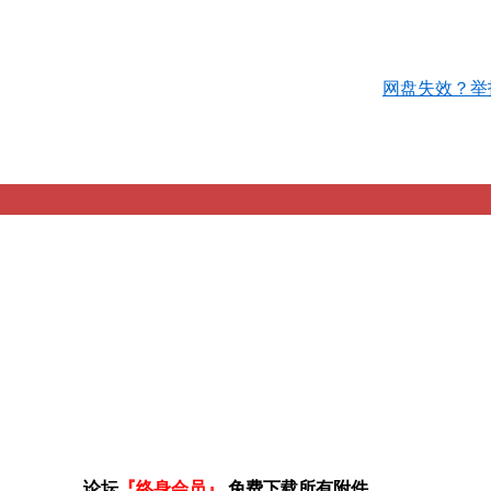
网盘失效？举
论坛
『终身会员』
免费下载所有附件