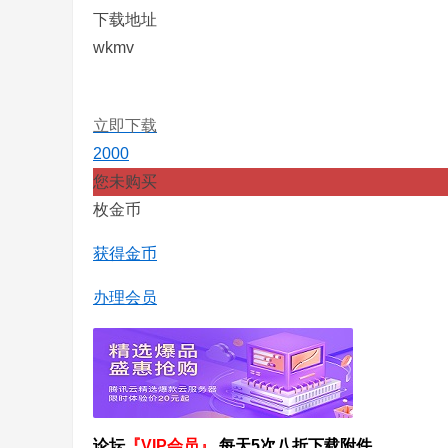
下载地址
wkmv
立即下载
2000
您未购买
枚金币
获得金币
办理会员
论坛
『VIP会员』
每天5次八折下载附件