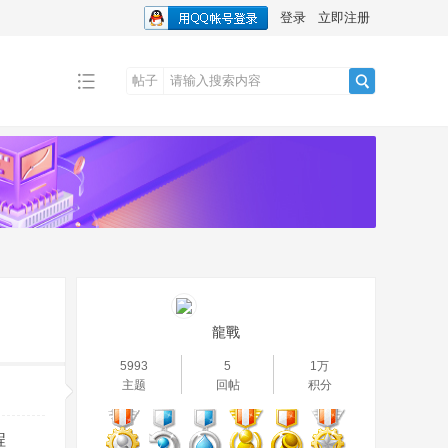
登录
立即注册
帖子
搜
索
龍戰
5993
5
1万
主题
回帖
积分
程