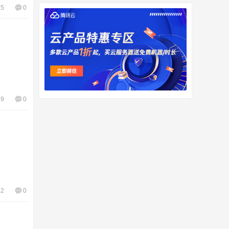
15
0
39
0
72
0