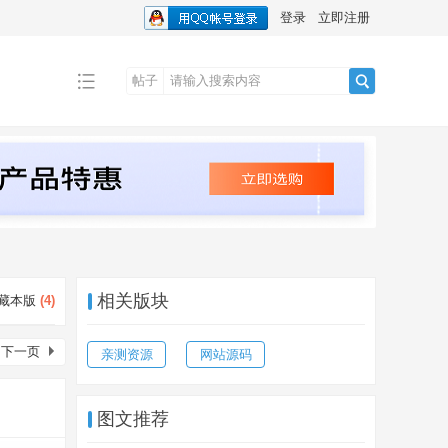
登录
立即注册
帖子
搜
索
相关版块
藏本版
(
4
)
下一页
亲测资源
网站源码
图文推荐