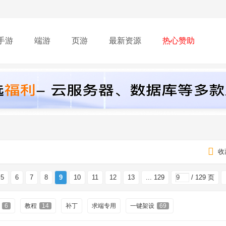
手游
端游
页游
最新资源
热心赞助
收
5
6
7
8
9
10
11
12
13
... 129
/ 129 页
6
教程
14
补丁
求端专用
一键架设
69