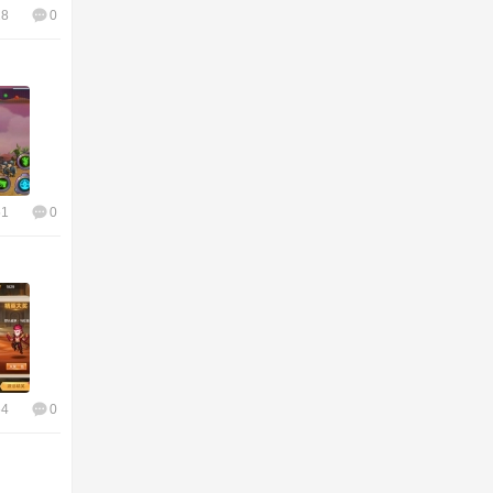
28
0
51
0
64
0