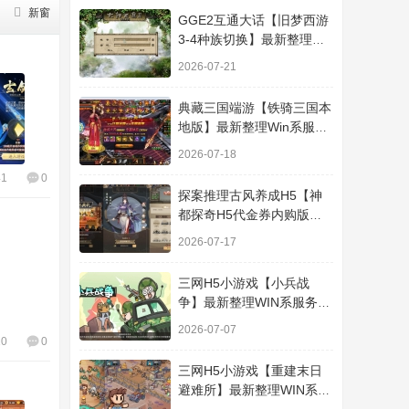
新窗
GGE2互通大话【旧梦西游
3-4种族切换】最新整理
Win系服务端+安卓PC互通
2026-07-21
客户端+内置GM工
典藏三国端游【铁骑三国本
地版】最新整理Win系服务
端+PC客户端+GM命令
2026-07-18
41
0
探案推理古风养成H5【神
都探奇H5代金券内购版】
最新整理单机一键即玩镜像
2026-07-17
端+Linux手工
三网H5小游戏【小兵战
争】最新整理WIN系服务端
+Linux手工服务端+详细搭
2026-07-07
建教程
10
0
三网H5小游戏【重建末日
避难所】最新整理WIN系服