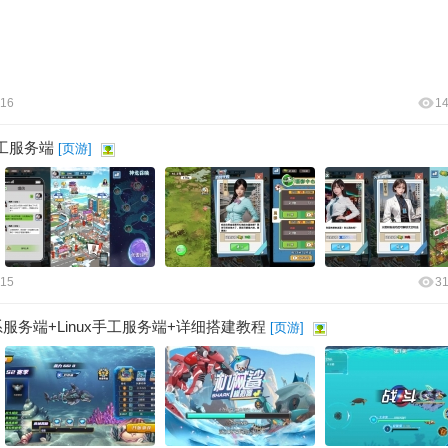
:16
1
手工服务端
[
页游
]
:15
3
服务端+Linux手工服务端+详细搭建教程
[
页游
]