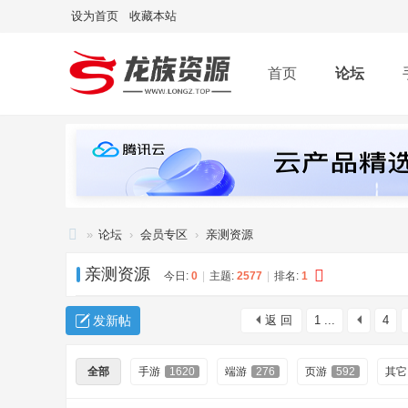
设为首页
收藏本站
首页
论坛
»
论坛
›
会员专区
›
亲测资源
龙
亲测资源
今日:
0
|
主题:
2577
|
排名:
1
族
资
发新帖
返 回
1 ...
4
源
网
全部
手游
1620
端游
276
页游
592
其它