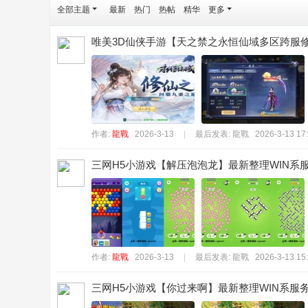
全部主题
最新
热门
热帖
精华
更多
唯美3D仙侠手游【天之禁之永恒仙域多区跨服修
作者:
龍戰
2026-3-13
|
最后发表:
龍戰
2026-3-13 17
三网H5小游戏【解压泡泡龙】最新整理WIN系服
作者:
龍戰
2026-3-13
|
最后发表:
龍戰
2026-3-13 15
三网H5小游戏【你过来啊】最新整理WIN系服务端