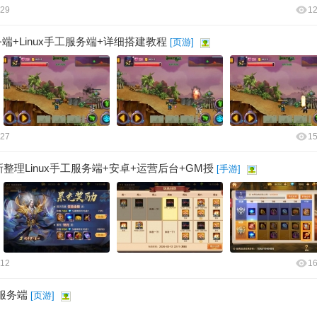
:29
1
+Linux手工服务端+详细搭建教程
[
页游
]
:27
1
理Linux手工服务端+安卓+运营后台+GM授
[
手游
]
:12
1
服务端
[
页游
]