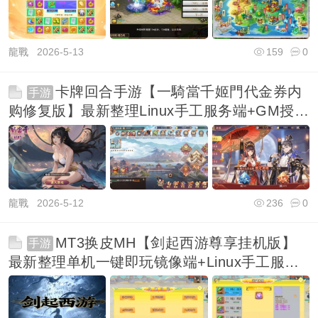
龍戰
2026-5-13
159
0
卡牌回合手游【一騎當千姬門代金券内
手游
购修复版】最新整理Linux手工服务端+GM授权
后台+
龍戰
2026-5-12
236
0
MT3换皮MH【剑起西游尊享挂机版】
手游
最新整理单机一键即玩镜像端+Linux手工服务
端+安卓苹