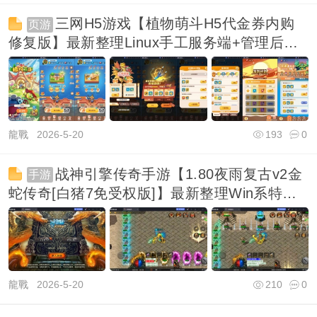
三网H5游戏【植物萌斗H5代金券内购
页游
修复版】最新整理Linux手工服务端+管理后台
+CDK授权
龍戰
2026-5-20
193
0
战神引擎传奇手游【1.80夜雨复古v2金
手游
蛇传奇[白猪7免受权版]】最新整理Win系特色
端+安
龍戰
2026-5-20
210
0