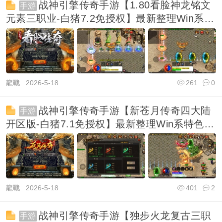
战神引擎传奇手游【1.80看脸神龙铭文
手游
元素三职业-白猪7.2免授权】最新整理Win系特
色端+
龍戰
2026-5-18
261
0
战神引擎传奇手游【新苍月传奇四大陆
手游
开区版-白猪7.1免授权】最新整理Win系特色端
+安卓
龍戰
2026-5-18
401
2
战神引擎传奇手游【独步火龙复古三职
手游