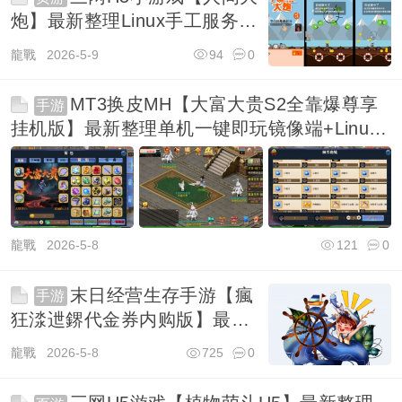
炮】最新整理Linux手工服务端
+安卓
龍戰
2026-5-9
94
0
MT3换皮MH【大富大贵S2全靠爆尊享
手游
挂机版】最新整理单机一键即玩镜像端+Linux
手工服务
龍戰
2026-5-8
121
0
末日经营生存手游【瘋
手游
狂渁迣鎅代金券内购版】最新
整理单机一键即玩镜像端
龍戰
2026-5-8
725
0
+Linux手工端