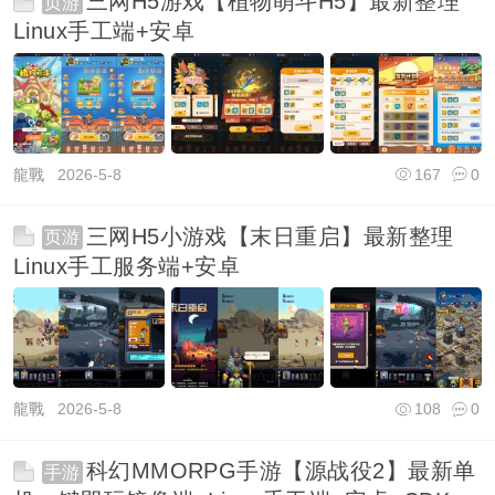
三网H5游戏【植物萌斗H5】最新整理
页游
Linux手工端+安卓
龍戰
2026-5-8
167
0
三网H5小游戏【末日重启】最新整理
页游
Linux手工服务端+安卓
龍戰
2026-5-8
108
0
科幻MMORPG手游【源战役2】最新单
手游