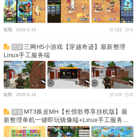
龍戰
2026-5-16
121
0
三网H5小游戏【穿越奇迹】最新整理
页游
Linux手工服务端
龍戰
2026-5-16
125
0
MT3换皮MH【长恨歌尊享挂机版】最
手游
新整理单机一键即玩镜像端+Linux手工服务端
+安卓苹果