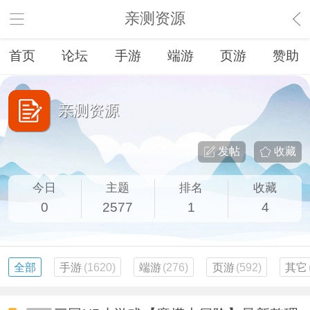
亲测资源
首页
论坛
手游
端游
页游
赞助
亲测资源
发帖
收藏
今日
主题
排名
收藏
0
2577
1
4
全部
手游
(1620)
端游
(276)
页游
(592)
其它