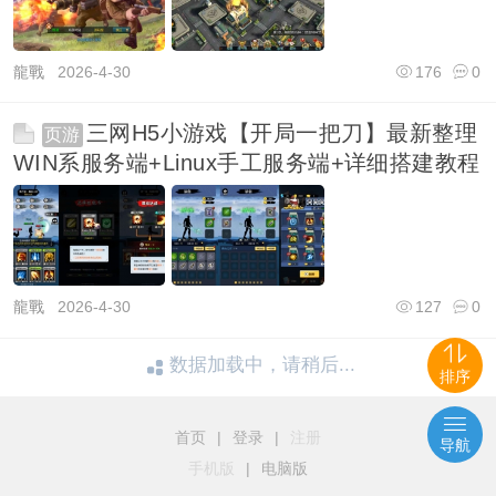
龍戰
2026-4-30
176
0
三网H5小游戏【开局一把刀】最新整理
页游
WIN系服务端+Linux手工服务端+详细搭建教程
龍戰
2026-4-30
127
0
数据加载中，请稍后...
排序
首页
|
登录
|
注册
导航
手机版
|
电脑版