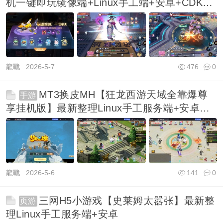
机一键即玩镜像端+Linux手工端+安卓+CDK授
权后台+全
龍戰
2026-5-7
476
0
MT3换皮MH【狂龙西游天域全靠爆尊
手游
享挂机版】最新整理Linux手工服务端+安卓苹
果双端+GM
龍戰
2026-5-6
141
0
三网H5小游戏【史莱姆太嚣张】最新整
页游
理Linux手工服务端+安卓