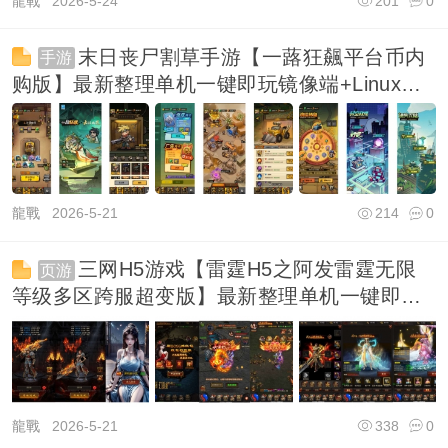
龍戰
2026-5-24
201
0
末日丧尸割草手游【一蕗狂飆平台币内
手游
购版】最新整理单机一键即玩镜像端+Linux手
工服务
龍戰
2026-5-21
214
0
三网H5游戏【雷霆H5之阿发雷霆无限
页游
等级多区跨服超变版】最新整理单机一键即玩
镜像端+L
龍戰
2026-5-21
338
0