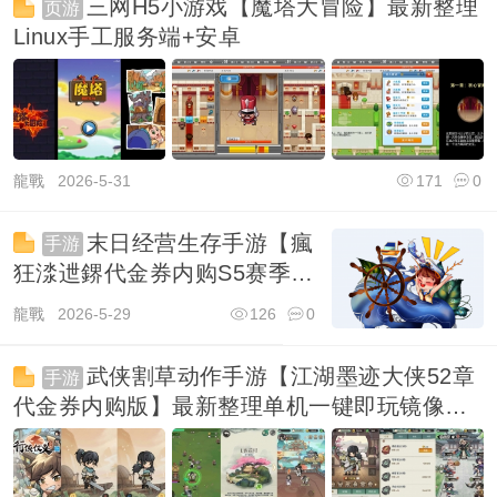
三网H5小游戏【魔塔大冒险】最新整理
页游
Linux手工服务端+安卓
龍戰
2026-5-31
171
0
末日经营生存手游【瘋
手游
狂渁迣鎅代金券内购S5赛季
版】最新整理单机一键即玩镜
龍戰
2026-5-29
126
0
像端+Linux
武侠割草动作手游【江湖墨迹大侠52章
手游
代金券内购版】最新整理单机一键即玩镜像端
+Linux