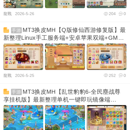
龍戰
2026-5-26
204
0
MT3换皮MH【Q版修仙西游修复版】最
手游
新整理Linux手工服务端+安卓苹果双端+GM后
台+详细搭
龍戰
2026-5-25
252
0
MT3换皮MH【乱世豹豹6-全民塵战尊
手游
享挂机版】最新整理单机一键即玩镜像端
+Linux手工服