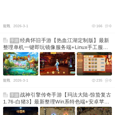
龍戰
2026-3-1
166
0
经典怀旧手游【热血江湖定制版】最新
手游
整理单机一键即玩镜像服务端+Linux手工服务
端+安
龍戰
2026-3-1
235
0
战神引擎传奇手游【玛法大陆-惊蛰复古
手游
1.76-白猪3】最新整理Win系特色端+安卓苹果
双端+