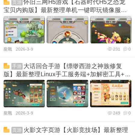
怀旧三网H5游戏【石器时代H5之恐龙
页游
宝贝内购版】最新整理单机一键即玩镜像服务
端+Linux
龍戰
2026-3-9
231
0
大话回合手游【缥缈西游之神族修复
手游
版】最新整理Linux手工服务端+加解密工具+管
理后台+
龍戰
2026-3-9
249
0
火影文字页游【火影竞技场】最新整理
页游