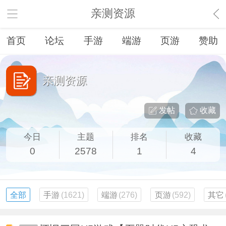
亲测资源
首页
论坛
手游
端游
页游
赞助
亲测资源
发帖
收藏
今日
主题
排名
收藏
0
2578
1
4
全部
手游
(1621)
端游
(276)
页游
(592)
其它