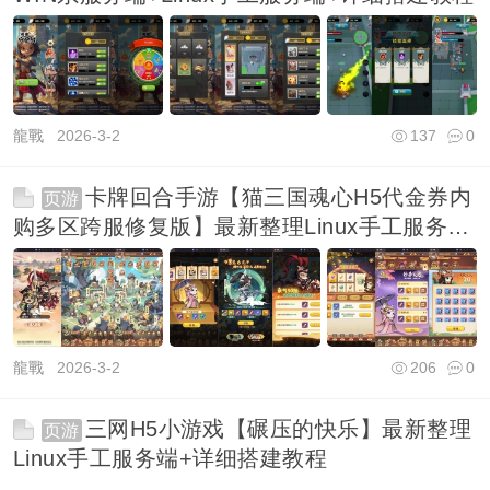
龍戰
2026-3-2
137
0
卡牌回合手游【猫三国魂心H5代金券内
页游
购多区跨服修复版】最新整理Linux手工服务端
+新管
龍戰
2026-3-2
206
0
三网H5小游戏【碾压的快乐】最新整理
页游
Linux手工服务端+详细搭建教程