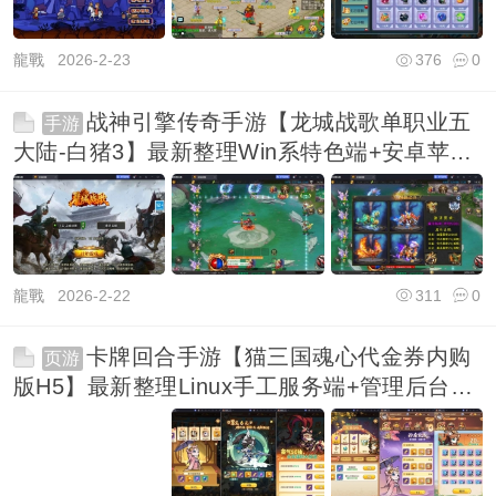
龍戰
2026-2-23
376
0
战神引擎传奇手游【龙城战歌单职业五
手游
大陆-白猪3】最新整理Win系特色端+安卓苹果
双端+G
龍戰
2026-2-22
311
0
卡牌回合手游【猫三国魂心代金券内购
页游
版H5】最新整理Linux手工服务端+管理后台
+安卓