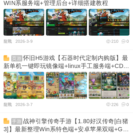
WIN系服务端+管理后台+详细搭建教程
龍戰
2026-3-9
210
0
怀旧H5游戏【石器时代定制内购版】最
页游
新单机一键即玩镜像端+linux手工服务端+CDK
授权内
龍戰
2026-3-7
226
0
战神引擎传奇手游【1.80好汉传奇[白猪
手游
3]】最新整理Win系特色端+安卓苹果双端+GM