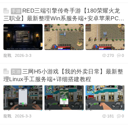
RED三端引擎传奇手游【180荣耀火龙
手游
三职业】最新整理Win系服务端+安卓苹果PC三
端+详细
龍戰
2026-3-3
270
0
三网H5小游戏【我的外卖日常】最新整
页游
理Linux手工服务端+详细搭建教程
龍戰
2026-3-3
181
0