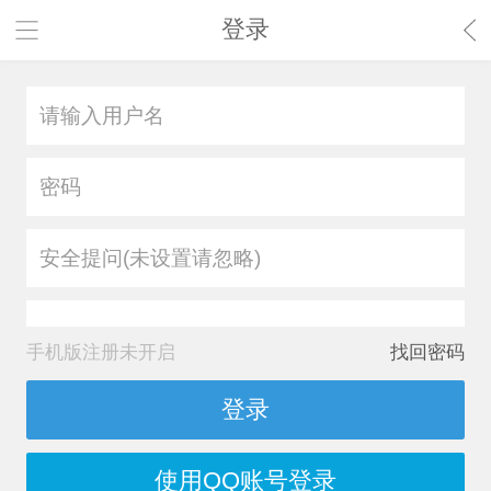
登录
安全提问(未设置请忽略)
手机版注册未开启
找回密码
登录
使用QQ账号登录