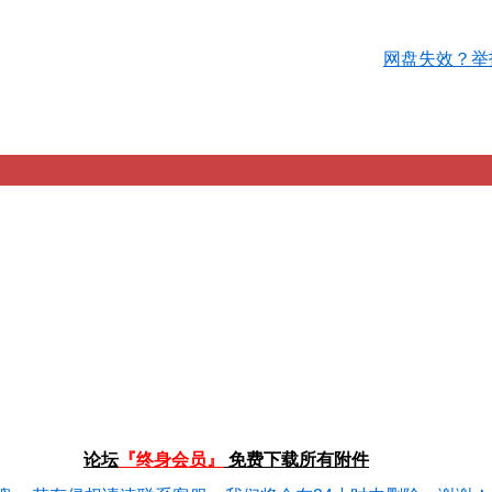
网盘失效？举
论坛
『终身会员』
免费下载所有附件