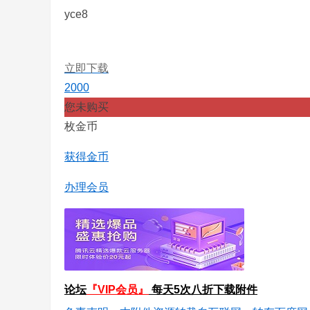
yce8
立即下载
2000
您未购买
枚金币
获得金币
办理会员
论坛
『VIP会员』
每天5次八折下载附件