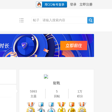
登录
立即注册
帖子
搜
索
龍戰
5993
5
1万
主题
回帖
积分