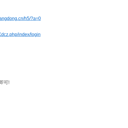
liangdong.cn/h5/?a=0
dcz.php/index/login
即可!