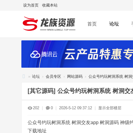
设为首页
收藏本站
首页
论坛
»
论坛
›
会员专区
›
网站源码
›
公众号约玩树洞系统 树洞交友
龙
[其它源码]
公众号约玩树洞系统 树洞交友
族
资
202
|
0
|
2026-5-12 09:37:12
|
显示全部楼层
源
网
公众号约玩树洞系统 树洞交友app 树洞源码 神级
下载地址