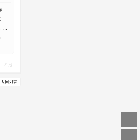
+安
古
后台
后
教
举报
返回列表