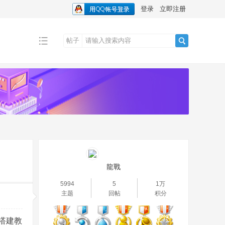
登录
立即注册
帖子
搜
索
龍戰
5994
5
1万
主题
回帖
积分
细搭建教