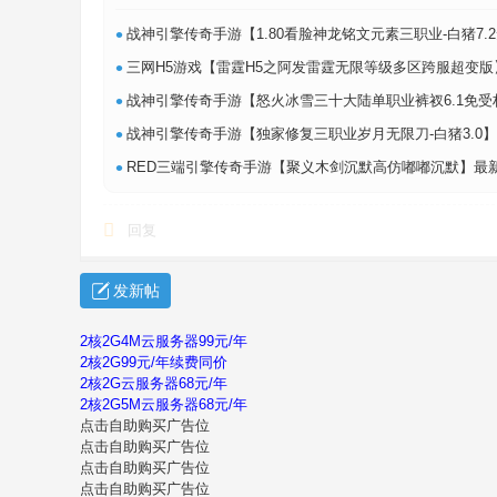
•
战神引擎传奇手游【1.80看脸神龙铭文元素三职业-白猪7.2免授权】最新整理Win
•
三网H5游戏【雷霆H5之阿发雷霆无限等级多区跨服超变版】最新整理单机一键即玩
•
战神引擎传奇手游【怒火冰雪三十大陆单职业裤衩6.1免受权】最新整理Win系特
•
战神引擎传奇手游【独家修复三职业岁月无限刀-白猪3.0】最新整理Win系特色服
•
RED三端引擎传奇手游【聚义木剑沉默高仿嘟嘟沉默】最新整理Win系服务端+安
回复
发新帖
2核2G4M云服务器99元/年
2核2G99元/年续费同价
2核2G云服务器68元/年
2核2G5M云服务器68元/年
点击自助购买广告位
点击自助购买广告位
点击自助购买广告位
点击自助购买广告位