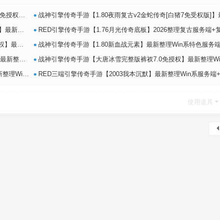
•
系特色端+
战神引擎传奇手游【1.80夜雨复古v2金蛇传奇[白猪7免受权版]】最新整理Win系特色端
•
镜像端+L
RED引擎传奇手游【1.76月光传奇底板】2026整理复古服务端+复刻端游+情怀复
•
色服务端+
战神引擎传奇手游【1.80新血战元素】最新整理Win系特色服务端+安卓+GM授权物品
•
务端+安卓
战神引擎传奇手游【大唐冰雪完整版裤衩7.0免授权】最新整理Win系特色服务端+GM授权
•
卓苹果PC三
RED三端引擎传奇手游【2003我本沉默】最新整理Win系服务端+安卓苹果PC三端+详细搭建
使用道具