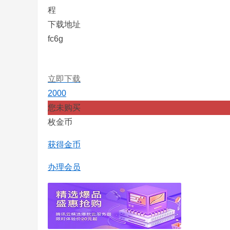
程
下载地址
fc6g
立即下载
2000
您未购买
枚金币
获得金币
办理会员