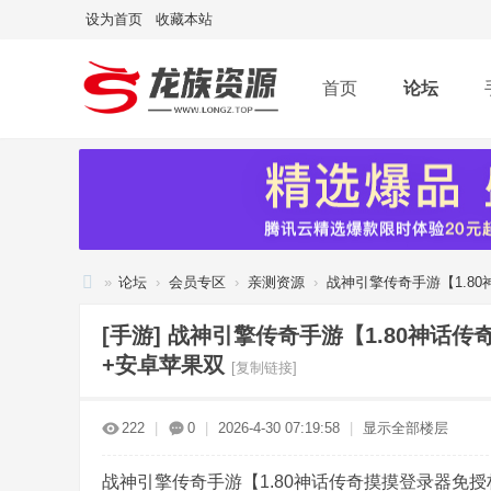
设为首页
收藏本站
首页
论坛
»
论坛
›
会员专区
›
亲测资源
›
战神引擎传奇手游【1.80
龙
[手游]
战神引擎传奇手游【1.80神话传
族
+安卓苹果双
[复制链接]
资
源
222
|
0
|
2026-4-30 07:19:58
|
显示全部楼层
网
战神引擎传奇手游【1.80神话传奇摸摸登录器免授