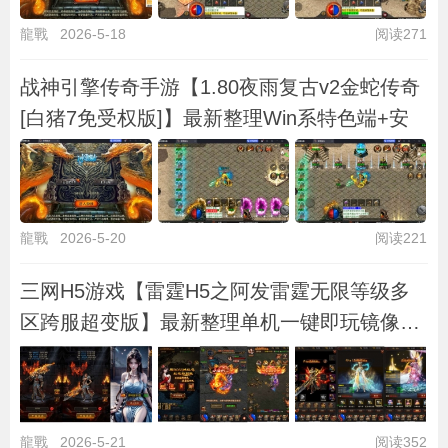
龍戰
2026-5-18
阅读271
战神引擎传奇手游【1.80夜雨复古v2金蛇传奇
[白猪7免受权版]】最新整理Win系特色端+安
龍戰
2026-5-20
阅读221
三网H5游戏【雷霆H5之阿发雷霆无限等级多
区跨服超变版】最新整理单机一键即玩镜像端
+L
龍戰
2026-5-21
阅读352