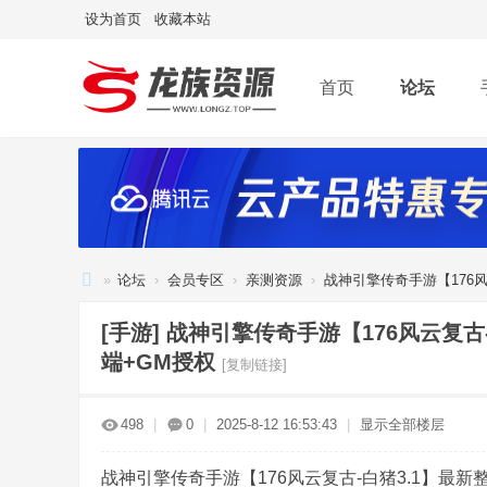
设为首页
收藏本站
首页
论坛
»
论坛
›
会员专区
›
亲测资源
›
战神引擎传奇手游【176风云
龙
[手游]
战神引擎传奇手游【176风云复古
族
端+GM授权
[复制链接]
资
源
498
|
0
|
2025-8-12 16:53:43
|
显示全部楼层
网
战神引擎传奇手游【176风云复古-白猪3.1】最新