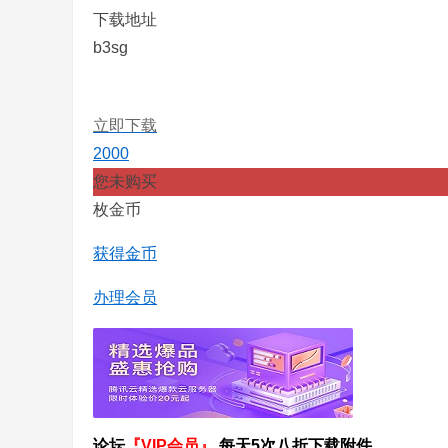
下载地址
b3sg
立即下载
2000
您未购买
枚金币
获得金币
办理会员
论坛
『VIP会员』
每天5次八折下载附件