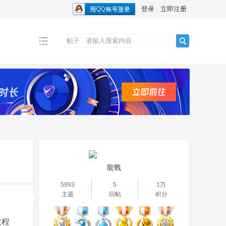
登录
立即注册
帖子
搜
索
龍戰
5993
5
1万
主题
回帖
积分
教程