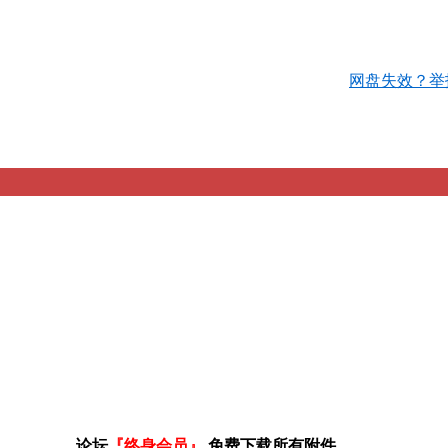
网盘失效？举
论坛
『终身会员』
免费下载所有附件