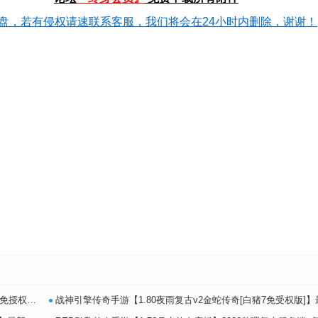
盘，若有侵权请速联系客服，我们将会在24小时内删除，谢谢！
•
系特色端+
战神引擎传奇手游【1.80夜雨复古v2金蛇传奇[白猪7免受权版]】最新整理Win系特色端