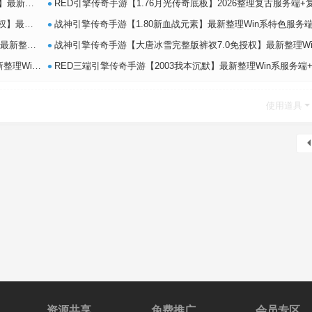
•
镜像端+L
RED引擎传奇手游【1.76月光传奇底板】2026整理复古服务端+复刻端游+情怀复
•
色服务端+
战神引擎传奇手游【1.80新血战元素】最新整理Win系特色服务端+安卓+GM授权物品
•
务端+安卓
战神引擎传奇手游【大唐冰雪完整版裤衩7.0免授权】最新整理Win系特色服务端+GM授权
•
卓苹果PC三
RED三端引擎传奇手游【2003我本沉默】最新整理Win系服务端+安卓苹果PC三端+详细搭建
使用道具
资源共享
免费推广
会员专区