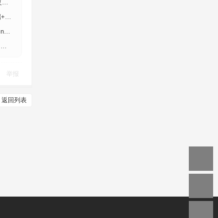
古
后台
后
教
举报
返回列表