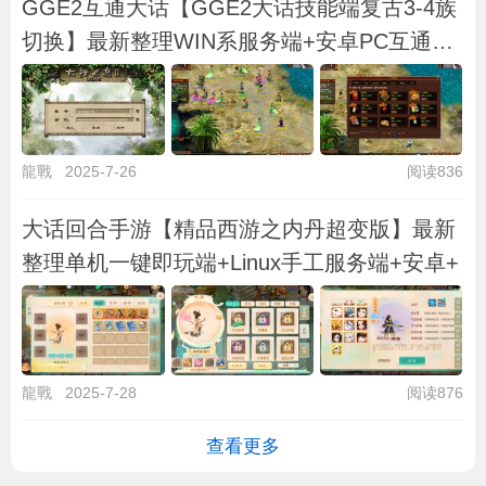
GGE2互通大话【GGE2大话技能端复古3-4族
切换】最新整理WIN系服务端+安卓PC互通客
户端+
龍戰
2025-7-26
阅读836
大话回合手游【精品西游之内丹超变版】最新
整理单机一键即玩端+Linux手工服务端+安卓+
龍戰
2025-7-28
阅读876
查看更多